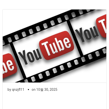
▪
by
qnzjfl11
on
10월 30, 2025