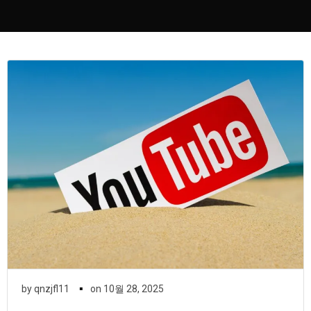
▪
by
qnzjfl11
on
10월 28, 2025